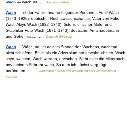
wach
— wach·na; …
English syllables
Wach
— ist der Familienname folgender Personen: Adolf Wach
(1843–1926), deutscher Rechtswissenschaftler, Vater von Felix
Wach Aloys Wach (1892–1940), österreichischer Maler und
Graphiker Felix Wach (1871–1943), deutscher Amtshauptmann
und Geheimrat,… …
Deutsch Wikipedia
Wach
— Wách, adj. et adv. im Stande des Wachens, wachend,
nicht schlafend. Es ist als ein Adverbium am gewöhnlichsten. Wach
seyn, wachen. Wach werden, erwachen. Sieht mich die Mitternacht
bey meinem Sehrohr wach, So ahm ich höchst vergnügt
berühmten… …
Grammatisch-kritisches Wörterbuch der Hochdeutschen
Mundart