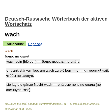
Deutsch-Russische Wörterbuch der aktiven
Wortschatz
wach
Толкование
Перевод
wach
бо́дрствующий
wach sein [bléiben] — бо́дрствовать, не спа́ть
er trank stárken Tee, um wach zu bléiben — он пил кре́пкий чай,
что́бы не засну́ть
sie lag die gánze Nacht wach — она́ всю ночь не спала́ [не
сомкну́ла глаз]
Немецко-русский словарь активной лексики. М.: - «Русский язык-Медиа»
.
Любимова З.М.
.
2003
.