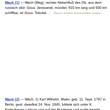
Wach [1]
— Wach (Wag), rechter Nebenfluß des Ob, aus dem
russisch sibir. Gouv. Jenisseisk, mündet, 810 km lang und 500 km
schiffbar, im Gouv. Tobolsk …
Meyers Großes Konversations-Lexikon
Wach [2]
— Wach, 1) Karl Wilhelm, Maler, geb. 11. Sept. 1787 in
Berlin, gest. daselbst 24. Nov. 1845, bildete sich unter K.
Kretschmars Leitung und auf der Akademie und malte bereits