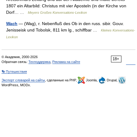
1807 ein Altarbild: Christus mit vier Aposteln (in der Kirche von
Dorf… …
Meyers Großes Konversations-Lexikon
Wach
— (Wag), r. Nebenfluß des Ob in den russ. sibir. Gouv.
Jenisseisk und Tobolsk, 811 km lg., schiffbar …
Kleines Konversations-
Lexikon
© Академик, 2000-2026
18+
Обратная связь:
Техподдержка
,
Реклама на сайте
👣 Путешествия
Экспорт словарей на сайты
, сделанные на PHP,
Joomla,
Drupal,
WordPress, MODx.